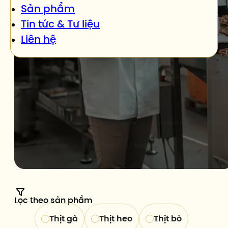
Sản phẩm
Tìm hiểu về Freshfoco
Tin tức & Tư liệu
Liên hệ
Lọc theo sản phẩm
Thịt gà
Thịt heo
Thịt bò