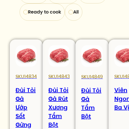
Ready to cook
All
SKU14834
SKU14843
SKU14
SKU14849
Đùi Tỏi
Đùi Tỏi
Viên
Đùi Tỏi
Gà
Gà Rút
Ngo
Gà
Ướp
Xương
Ba V
Tẩm
Sốt
Tẩm
Bột
Gừng
Bột