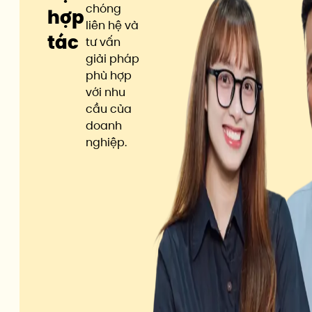
chóng
hợp
liên hệ và
tác
tư vấn
giải pháp
phù hợp
với nhu
cầu của
doanh
nghiệp.