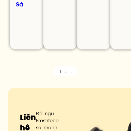
Sả
1
2
→
Đội ngũ
Liên
Freshfoco
hệ
sẽ nhanh