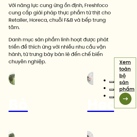
Với năng lực cung ứng ổn định, Freshfoco
cung cấp giải pháp thực phẩm từ thịt cho
Retailer, Horeca, chuỗi F&B và bếp trung
tâm.
Danh mục sản phẩm linh hoạt được phát
triển để thích ứng với nhiều nhu cầu vận
hành, từ trưng bày bán lẻ đến chế biến
chuyên nghiệp.
Xem
toàn
bộ
sản
phẩm
Bò
Heo