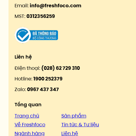
Email:
info@freshfoco.com
MST:
0312356259
Liên hệ
Điện thoại:
(028) 62 729 310
Hotline:
1900 252379
Zalo:
0967 437 347
Tổng quan
Trang chủ
Sản phẩm
Về Freshfoco
Tin tức & Tư liệu
Ngành hàng
Liên hệ