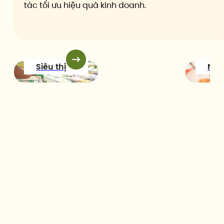
tác tối ưu hiệu quả kinh doanh.
Siêu thị
Nhà