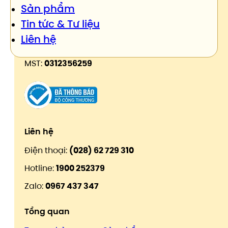
Sản phẩm
Địa chỉ:
46/53/12 Đường số 18, Phường Bình
Tin tức & Tư liệu
Hưng Hòa, TP. Hồ Chí Minh, Việt Nam.
Liên hệ
Email:
info@freshfoco.com
MST:
0312356259
Liên hệ
Điện thoại:
(028) 62 729 310
Hotline:
1900 252379
Zalo:
0967 437 347
Tổng quan