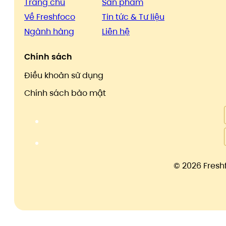
Trang chủ
Sản phẩm
Về Freshfoco
Tin tức & Tư liệu
Ngành hàng
Liên hệ
Chính sách
Điều khoản sử dụng
Chính sách bảo mật
©
2026 Fresh