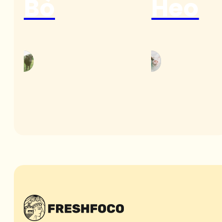
Bò
Heo