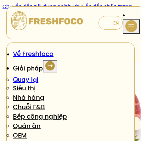
Chuyển đến nội dung chính
Chuyển đến chân trang
Sản phẩm
/
Ba chỉ heo túi zip
Về Freshfoco
Giải pháp
Quay lại
Siêu thị
Nhà hàng
Chuỗi F&B
Bếp công nghiệp
Quán ăn
OEM