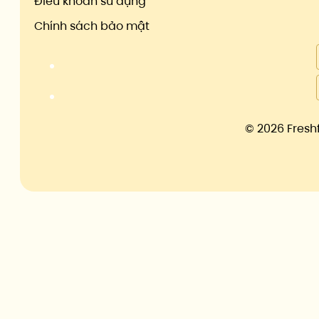
Điều khoản sử dụng
Chính sách bảo mật
©
2026 Fresh