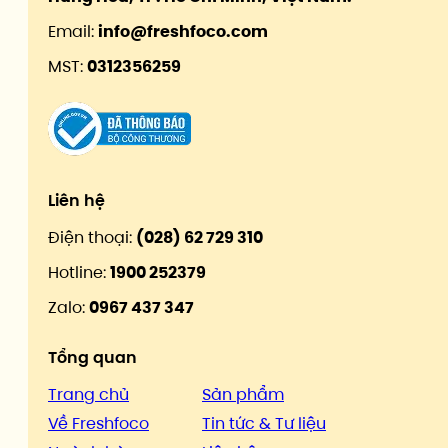
Email:
info@freshfoco.com
MST:
0312356259
Liên hệ
Điện thoại:
(028) 62 729 310
Hotline:
1900 252379
Zalo:
0967 437 347
Tổng quan
Trang chủ
Sản phẩm
Về Freshfoco
Tin tức & Tư liệu