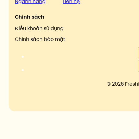
Ngành hàng
Liên hệ
Chính sách
Điều khoản sử dụng
Chính sách bảo mật
©
2026 Fresh