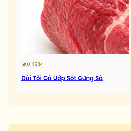
SKU14834
Đùi Tỏi Gà Ướp Sốt Gừng Sả