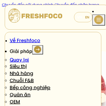
Chuyển đến nội dung chính
Chuyển đến chân trang
Sản phẩm
/
Đùi tỏi gà rút xương tẩm bột
Về Freshfoco
Giải pháp
Quay lại
Siêu thị
Nhà hàng
Chuỗi F&B
Bếp công nghiệp
Quán ăn
OEM