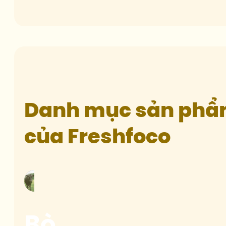
Danh mục sản ph
của Freshfoco
Bò