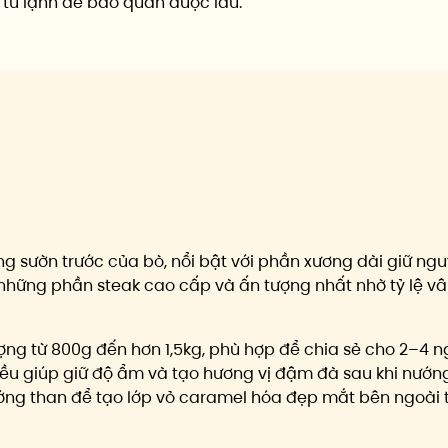
 tủ lạnh để bảo quản được lâu.
ơng sườn trước của bò, nổi bật với phần xương dài giữ n
những phần steak cao cấp và ấn tượng nhất nhờ tỷ lệ v
 từ 800g đến hơn 1,5kg, phù hợp để chia sẻ cho 2–4 ngư
đều giúp giữ độ ẩm và tạo hương vị đậm đà sau khi nư
ng than để tạo lớp vỏ caramel hóa đẹp mắt bên ngoài 