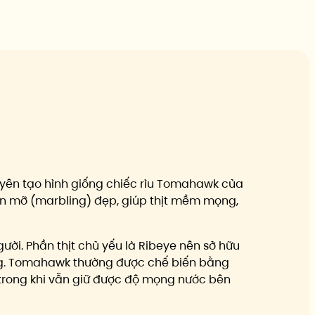
guyên tạo hình giống chiếc rìu Tomahawk của
ân mỡ (marbling) đẹp, giúp thịt mềm mọng,
ời. Phần thịt chủ yếu là Ribeye nên sở hữu
ớng. Tomahawk thường được chế biến bằng
trong khi vẫn giữ được độ mọng nước bên