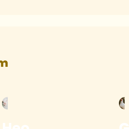
ẩm
Heo