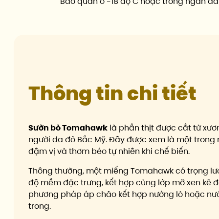
Bảo quản ở -18 độ C hoặc trong ngăn đá
Thông tin chi tiết
Sườn bò Tomahawk
là phần thịt được cắt từ xư
người da đỏ Bắc Mỹ. Đây được xem là một trong 
đậm vị và thơm béo tự nhiên khi chế biến.
Thông thường, một miếng Tomahawk có trọng lượng
độ mềm đặc trưng, kết hợp cùng lớp mỡ xen kẽ 
phương pháp áp chảo kết hợp nướng lò hoặc nướ
trong.