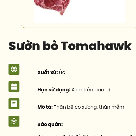
Sườn bò Tomahawk
Xuất xứ:
Úc
Hạn sử dụng:
Xem trên bao bì
Mô tả:
Thăn bê có xương, thăn mềm
Bảo quản: