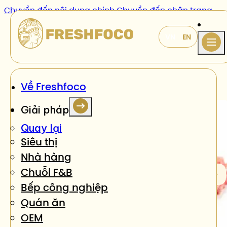
Chuyển đến nội dung chính
Chuyển đến chân trang
Sản phẩm
/
Thịt heo xay
Về Freshfoco
Giải pháp
Quay lại
Siêu thị
Nhà hàng
Chuỗi F&B
Bếp công nghiệp
Quán ăn
OEM