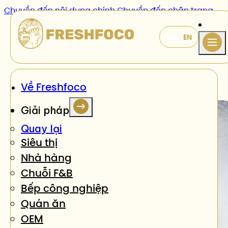
Chuyển đến nội dung chính
Chuyển đến chân trang
Sản phẩm
/
Thịt ức gà philê
Về Freshfoco
Giải pháp
Quay lại
Siêu thị
Nhà hàng
Chuỗi F&B
Bếp công nghiệp
Quán ăn
OEM