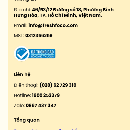
Địa chỉ:
46/53/12 Đường số 18, Phường Bình
Hưng Hòa, TP. Hồ Chí Minh, Việt Nam.
Email:
info@freshfoco.com
MST:
0312356259
Liên hệ
Điện thoại:
(028) 62 729 310
Hotline:
1900 252379
Zalo:
0967 437 347
Tổng quan