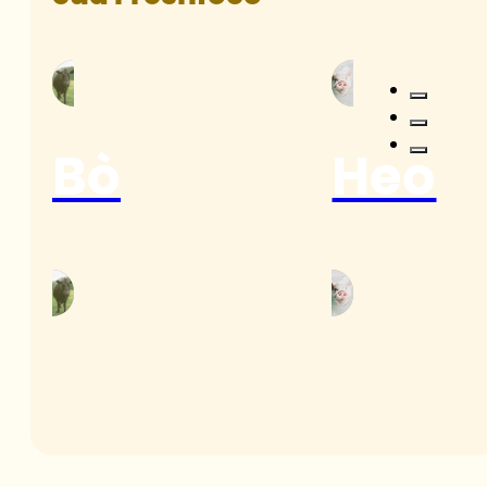
Bò
Heo