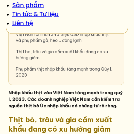
Sản phẩm
Tin tức & Tư liệu
Nội dung chính
Liên hệ
Việt Nam chi hơn 345 triệu USD nhập khẩu thịt
và phụ phẩm gà, heo… đông lạnh
Thịt bò, trâu và gia cầm xuất khẩu đang có xu
hướng giảm
Phụ phẩm thịt nhập khẩu tăng mạnh trong Qúy I,
2023
Nhập khẩu thịt vào Việt Nam tăng mạnh trong quý
I, 2023. Các doanh nghiệp Việt Nam cần kiểm tra
nguồn thịt bò Úc nhập khẩu có chứng từ rõ ràng.
Thịt bò, trâu và gia cầm xuất
khẩu đang có xu hướng giảm