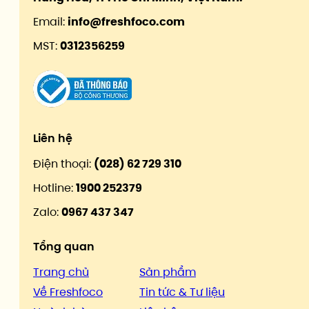
Email:
info@freshfoco.com
MST:
0312356259
Liên hệ
Điện thoại:
(028) 62 729 310
Hotline:
1900 252379
Zalo:
0967 437 347
Tổng quan
Trang chủ
Sản phẩm
Về Freshfoco
Tin tức & Tư liệu