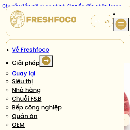
Chuyển đến nội dung chính
Chuyển đến chân trang
Sản phẩm
/
Bầu bí nhồi tôm thịt
Về Freshfoco
Giải pháp
Quay lại
Siêu thị
Nhà hàng
Chuỗi F&B
Bếp công nghiệp
Quán ăn
OEM