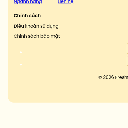
Ngành hàng
Liên hệ
Chính sách
Điều khoản sử dụng
Chính sách bảo mật
©
2026 Fresh