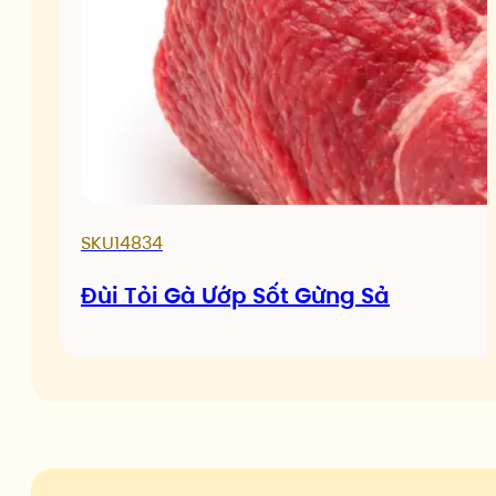
SKU14834
Đùi Tỏi Gà Ướp Sốt Gừng Sả