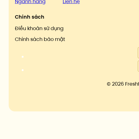
Ngành hàng
Liên hệ
Chính sách
Điều khoản sử dụng
Chính sách bảo mật
©
2026 Fresh