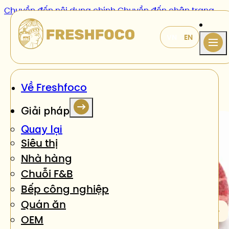
Chuyển đến nội dung chính
Chuyển đến chân trang
Sản phẩm
/
Bò viên
Về Freshfoco
Giải pháp
Quay lại
Siêu thị
Nhà hàng
Chuỗi F&B
Bếp công nghiệp
Quán ăn
OEM