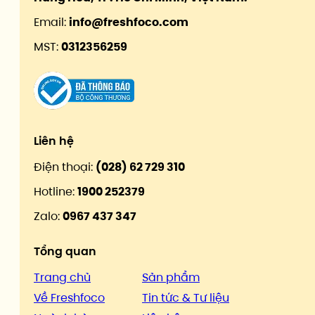
Email:
info@freshfoco.com
MST:
0312356259
Liên hệ
Điện thoại:
(028) 62 729 310
Hotline:
1900 252379
Zalo:
0967 437 347
Tổng quan
Trang chủ
Sản phẩm
Về Freshfoco
Tin tức & Tư liệu