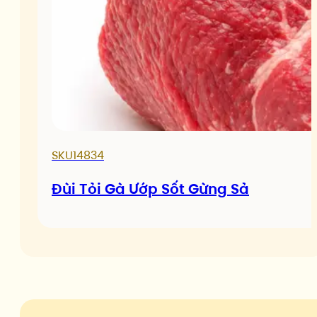
SKU14834
Đùi Tỏi Gà Ướp Sốt Gừng Sả