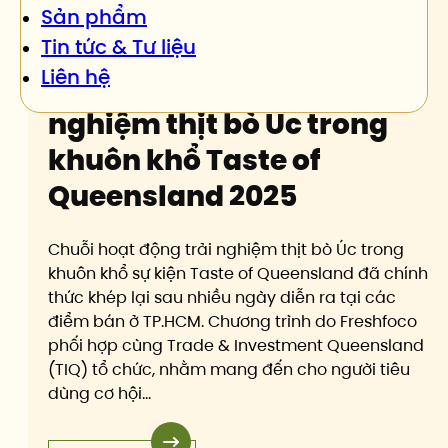
Sản phẩm
Tiêu điểm hôm nay
Tin tức & Tư liệu
Liên hệ
Tổng kết chương trình trải
nghiệm thịt bò Úc trong
khuôn khổ Taste of
Queensland 2025
Chuỗi hoạt động trải nghiệm thịt bò Úc trong
khuôn khổ sự kiện Taste of Queensland đã chính
thức khép lại sau nhiều ngày diễn ra tại các
điểm bán ở TP.HCM. Chương trình do Freshfoco
phối hợp cùng Trade & Investment Queensland
(TIQ) tổ chức, nhằm mang đến cho người tiêu
dùng cơ hội…