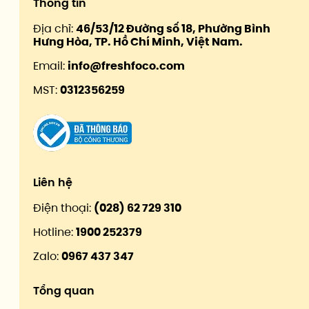
Thông tin
Địa chỉ:
46/53/12 Đường số 18, Phường Bình
Hưng Hòa, TP. Hồ Chí Minh, Việt Nam.
Email:
info@freshfoco.com
MST:
0312356259
Liên hệ
Điện thoại:
(028) 62 729 310
Hotline:
1900 252379
Zalo:
0967 437 347
Tổng quan