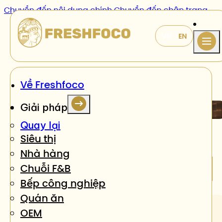
Chuyển đến nội dung chính
Chuyển đến chân trang
Về Freshfoco
MLA
Giải pháp
Quay lại
Siêu thị
Nhà hàng
Xu hướng
Báo cáo
Tin
Chuỗi F&B
tức
Case study
Hand Books
Bếp công nghiệp
Quán ăn
OEM